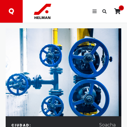
0
Soacha
CIUDAD: