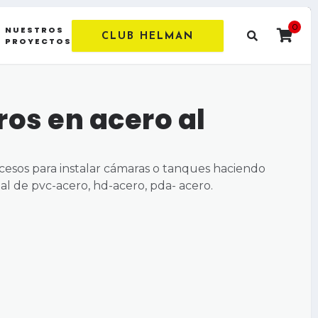
0
NUESTROS
CLUB HELMAN
PROYECTOS
os en acero al
cesos para instalar cámaras o tanques haciendo
ial de pvc-acero, hd-acero, pda- acero.