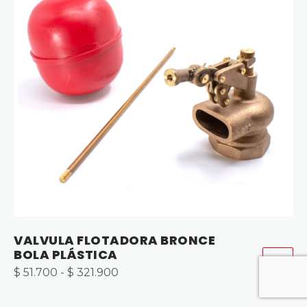
VALVULA FLOTADORA BRONCE
BOLA PLÁSTICA
Rango
$
51.700
-
$
321.900
de
Este
precios:
producto
desde